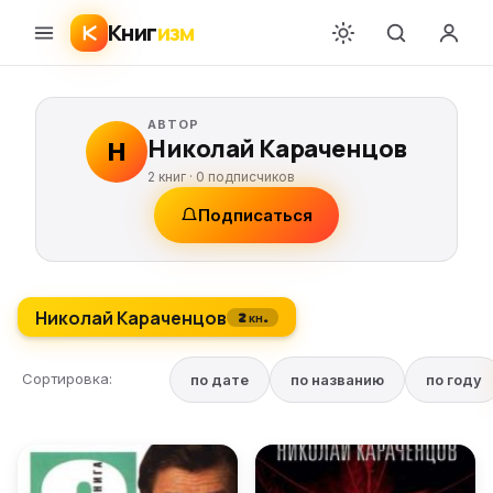
Книг
изм
АВТОР
Николай Караченцов
Н
2 книг ·
0
подписчиков
Подписаться
Николай Караченцов
2 кн.
Сортировка:
по дате
по названию
по году