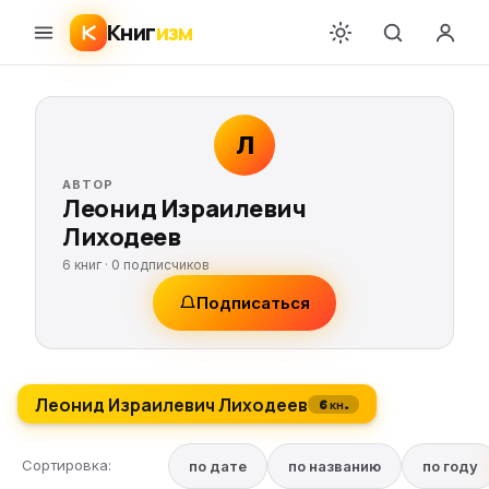
Книг
изм
Л
АВТОР
Леонид Израилевич
Лиходеев
6 книг ·
0
подписчиков
Подписаться
Леонид Израилевич Лиходеев
6 кн.
Сортировка:
по дате
по названию
по году