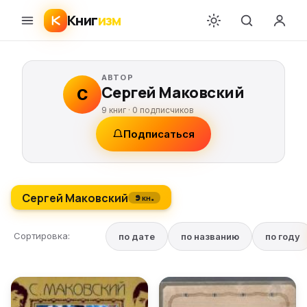
Книг
изм
АВТОР
Сергей Маковский
С
9 книг ·
0
подписчиков
Подписаться
Сергей Маковский
9 кн.
Сортировка:
по дате
по названию
по году