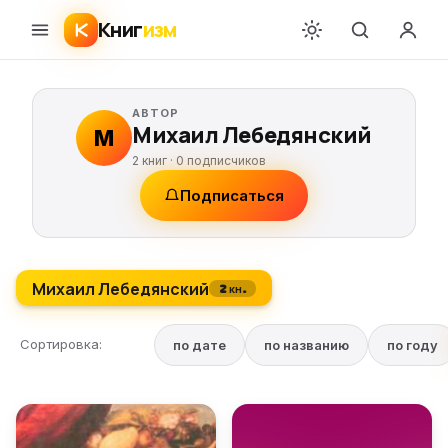
Книг
изм
АВТОР
Михаил Лебедянский
М
2 книг ·
0
подписчиков
Подписаться
Михаил Лебедянский
2 кн.
Сортировка:
по дате
по названию
по году