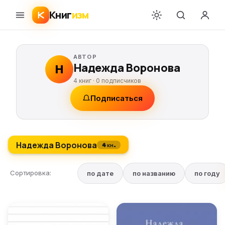
Книг
изм
АВТОР
Надежда Воронова
Н
4 книг ·
0
подписчиков
Подписаться
Надежда Воронова
4 кн.
Сортировка:
по дате
по названию
по году