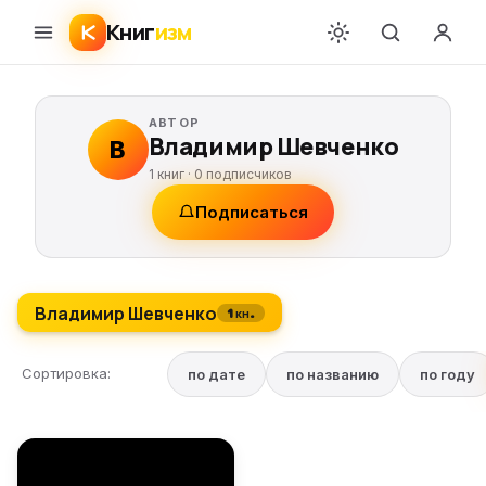
Книг
изм
АВТОР
Владимир Шевченко
В
1 книг ·
0
подписчиков
Подписаться
Владимир Шевченко
1 кн.
Сортировка:
по дате
по названию
по году