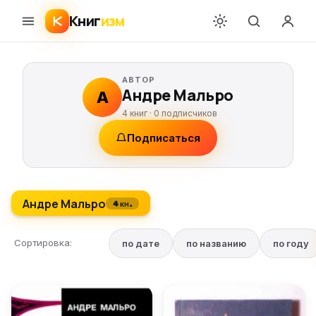
Книг
изм
АВТОР
Андре Мальро
А
4 книг ·
0
подписчиков
Подписаться
Андре Мальро
4 кн.
Сортировка:
по дате
по названию
по году