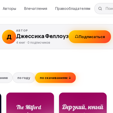
Авторы
Впечатления
Правообладателям
АВТОР
Джессика Феллоуз
Д
Подписаться
4 книг ·
0
подписчиков
ванию
по году
по скачиваниям ↓