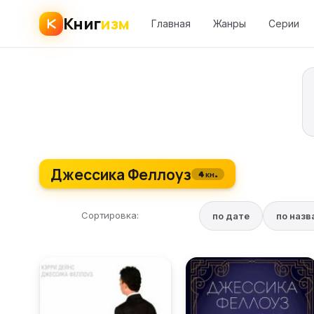
Книг
изм
Главная
Жанры
Серии
Джессика Феллоуз
4 кн.
Сортировка:
по дате
по наз