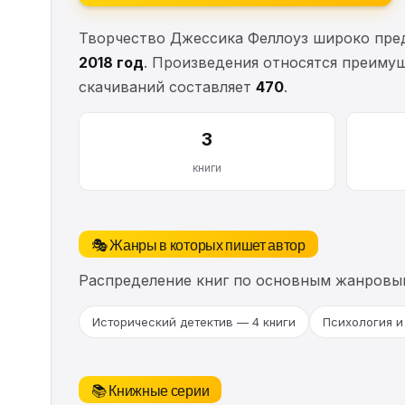
Творчество Джессика Феллоуз широко пред
2018 год
. Произведения относятся преиму
скачиваний составляет
470
.
3
книги
🎭 Жанры в которых пишет автор
Распределение книг по основным жанровы
Исторический детектив — 4 книги
Психология и
📚 Книжные серии