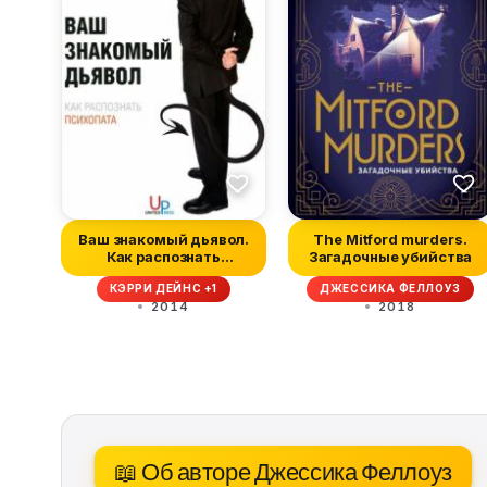
Ваш знакомый дьявол.
The Mitford murders.
Как распознать
Загадочные убийства
психопата
КЭРРИ ДЕЙНС +1
ДЖЕССИКА ФЕЛЛОУЗ
2014
2018
📖 Об авторе Джессика Феллоуз