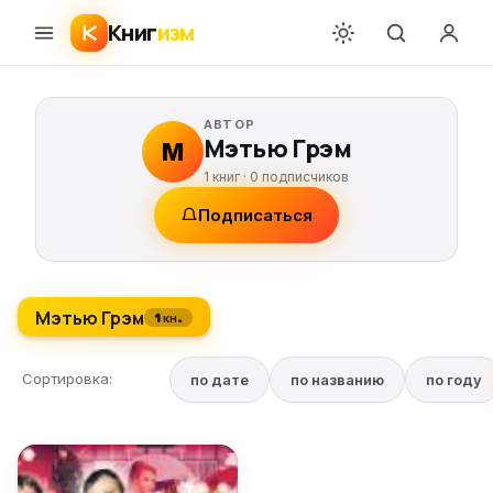
Книг
изм
АВТОР
Мэтью Грэм
М
1 книг ·
0
подписчиков
Подписаться
Мэтью Грэм
1 кн.
Сортировка:
по дате
по названию
по году