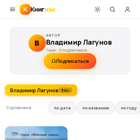
Книг
изм
АВТОР
Владимир Лагунов
В
1 книг ·
0
подписчиков
Подписаться
Владимир Лагунов
1 кн.
Сортировка:
по дате
по названию
по году