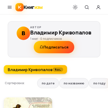
Книг
изм
АВТОР
Владимир Кривопалов
В
1 книг ·
0
подписчиков
Подписаться
Владимир Кривопалов
1 кн.
Сортировка:
по дате
по названию
по году