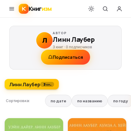
Книг
изм
АВТОР
Линн Лаубер
Л
3 книг ·
0
подписчиков
Подписаться
Линн Лаубер
3 кн.
Сортировка:
по дате
по названию
по году