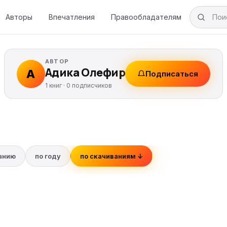
Авторы
Впечатления
Правообладателям
АВТОР
Адика Олефир
А
Подписаться
1 книг ·
0
подписчиков
ванию
по году
по скачиваниям ↓