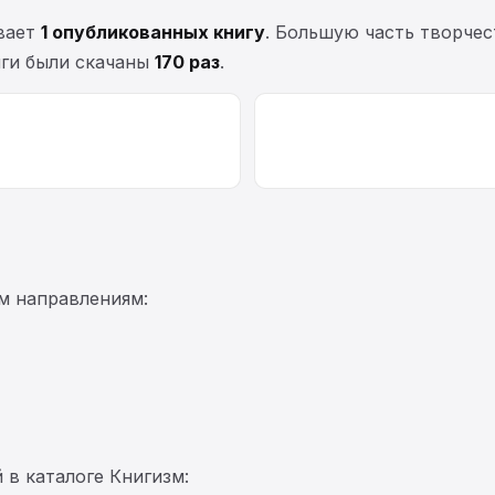
вает
1 опубликованных книгу
. Большую часть творче
иги были скачаны
170 раз
.
м направлениям:
 в каталоге Книгизм: