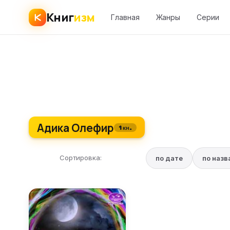
Книг
изм
Главная
Жанры
Серии
Адика Олефир
1 кн.
Сортировка:
по дате
по наз