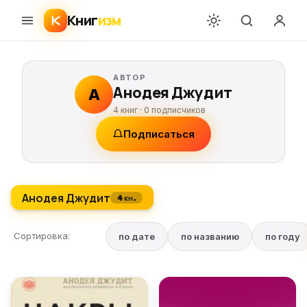
Книг
изм
АВТОР
Анодея Джудит
А
4 книг ·
0
подписчиков
Подписаться
Анодея Джудит
4 кн.
Сортировка:
по дате
по названию
по году