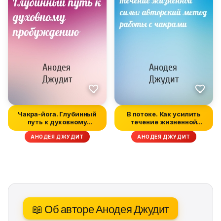
Чакра-йога. Глубинный
В потоке. Как усилить
путь к духовному
течение жизненной
пробуждению
силы: авто...
АНОДЕЯ ДЖУДИТ
АНОДЕЯ ДЖУДИТ
📖 Об авторе Анодея Джудит