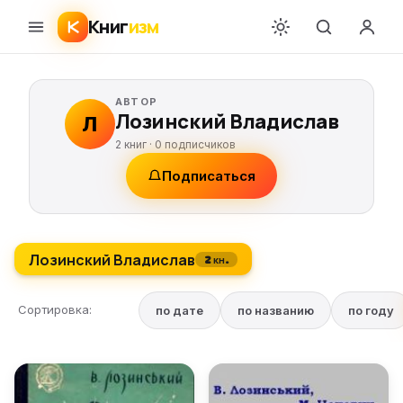
Книг
изм
АВТОР
Лозинский Владислав
Л
2 книг ·
0
подписчиков
Подписаться
Лозинский Владислав
2 кн.
Сортировка:
по дате
по названию
по году