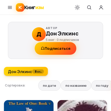
Книг
изм
АВТОР
Дон Элкинс
Д
5 книг ·
0
подписчиков
Подписаться
Дон Элкинс
5 кн.
Сортировка:
по дате
по названию
по году