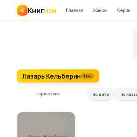
Книг
изм
Главная
Жанры
Серии
Лазарь Кельберин
1 кн.
Сортировка:
по дате
по наз