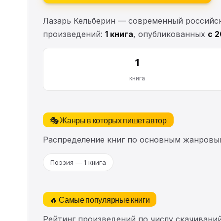
Лазарь Кельберин — современный российски
произведений:
1 книга
, опубликованных
с 2
1
книга
🎭 Жанры в которых пишет автор
Распределение книг по основным жанровы
Поэзия — 1 книга
🔥 Самые популярные книги
Рейтинг произведений по числу скачиваний