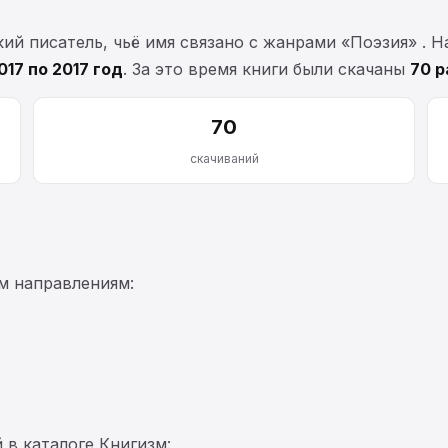
й писатель, чьё имя связано с жанрами «Поэзия» . Н
017 по 2017 год
. За это время книги были скачаны
70 р
70
скачиваний
м направлениям:
 в каталоге Книгизм: