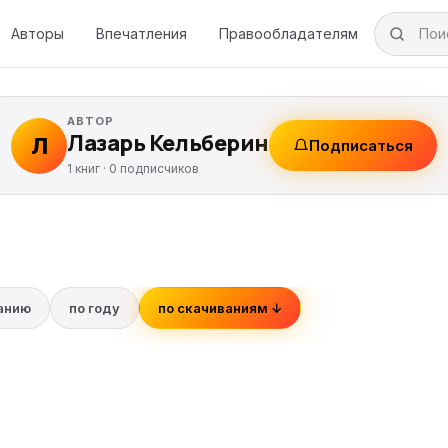
Авторы
Впечатления
Правообладателям
АВТОР
Лазарь Кельберин
Л
Подписаться
1 книг ·
0
подписчиков
ванию
по году
по скачиваниям ↓