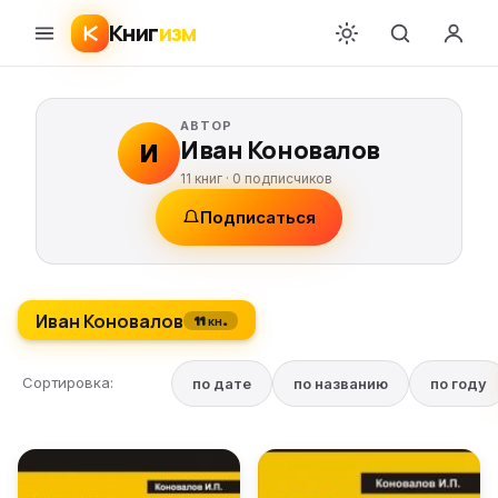
Книг
изм
АВТОР
Иван Коновалов
И
11 книг ·
0
подписчиков
Подписаться
Иван Коновалов
11 кн.
Сортировка:
по дате
по названию
по году