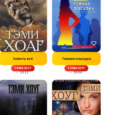
Забыть всё
Темная лошадка
ТЭМИ ХОУГ
ТЭМИ ХОУГ
2012
2004