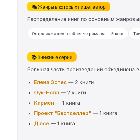
🎭 Жанры в которых пишет автор
Распределение книг по основным жанровы
Остросюжетные любовные романы — 8 книг
Три
📚 Книжные серии
Большая часть произведений объединена в
Елена Эстес
— 2 книги
Оук-Нолл
— 2 книги
Кармен
— 1 книга
Проект "Бестселлер"
— 1 книга
Дюсе
— 1 книга