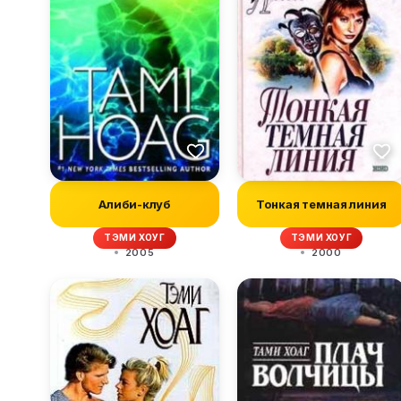
Алиби-клуб
Тонкая темная линия
ТЭМИ ХОУГ
ТЭМИ ХОУГ
2005
2000