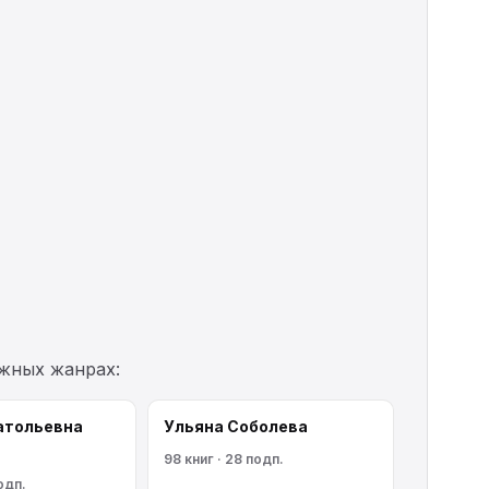
ежных жанрах:
атольевна
Ульяна Соболева
98 книг · 28 подп.
одп.