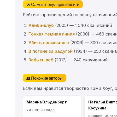
🔥 Самые популярные книги
Рейтинг произведений по числу скачиваний
Алиби-клуб
(2005) — 1 540 скачиваний
Тонкая темная линия
(2000) — 460 скач
Убить посыльного
(2006) — 300 скачива
В погоне за радугой
(1994) — 250 скачи
Забыть всё
(2012) — 240 скачиваний
👥 Похожие авторы
Если вам нравится творчество Тэми Хоуг, 
Марина Эльденберт
Наталья Викт
Косухина
70 книг · 37 подп.
83 книги · 35 подп