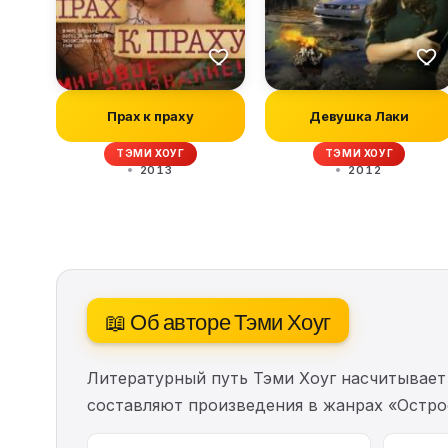
Прах к праху
Девушка Лаки
ТЭМИ ХОУГ
ТЭМИ ХОУГ
2013
2012
📖 Об авторе Тэми Хоуг
Литературный путь Тэми Хоуг насчитывае
составляют произведения в жанрах «Остро