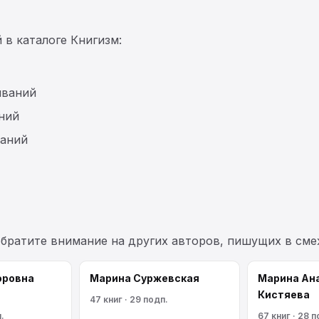
 в каталоге Книгизм:
иваний
ний
ваний
обратите внимание на других авторов, пишущих в см
оровна
Марина Cyржевcкая
Марина Ан
Кистяева
47 книг · 29 подп.
.
67 книг · 28 п