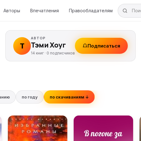
Авторы
Впечатления
Правообладателям
АВТОР
Тэми Хоуг
Т
Подписаться
14 книг ·
0
подписчиков
ванию
по году
по скачиваниям ↓