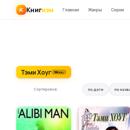
Книг
изм
Главная
Жанры
Серии
Тэми Хоуг
14 кн.
Сортировка:
по дате
по наз