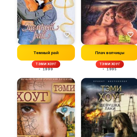
Темный рай
Плач волчицы
ТЭМИ ХОУГ
ТЭМИ ХОУГ
1999
1995