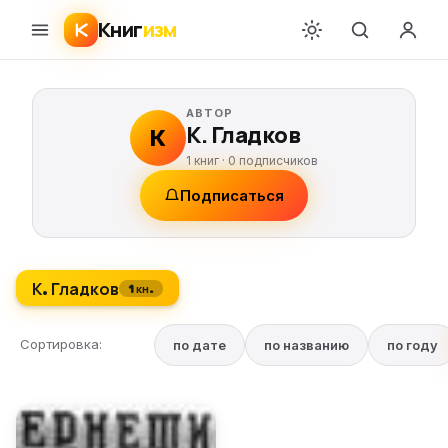
Книг
изм
АВТОР
К. Гладков
К
1 книг ·
0
подписчиков
Подписаться
К. Гладков
1 кн.
Сортировка:
по дате
по названию
по году