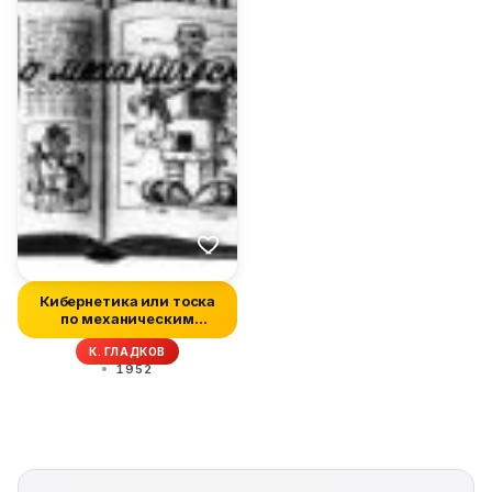
Кибернетика или тоска
по механическим
солдатам
К. ГЛАДКОВ
1952