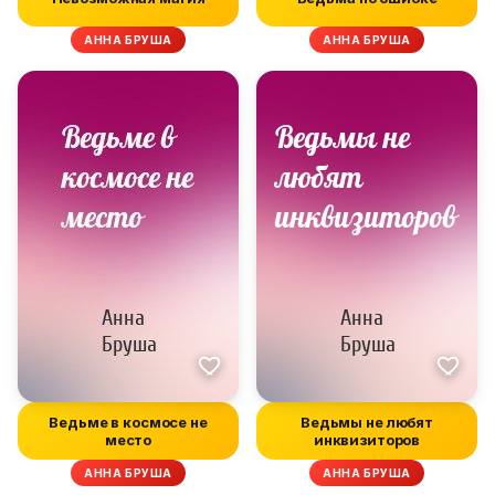
АННА БРУША
АННА БРУША
Ведьме в космосе не
Ведьмы не любят
место
инквизиторов
АННА БРУША
АННА БРУША