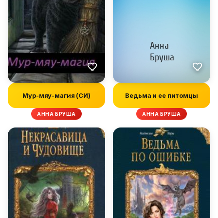
Мур-мяу-магия (СИ)
Ведьма и ее питомцы
АННА БРУША
АННА БРУША