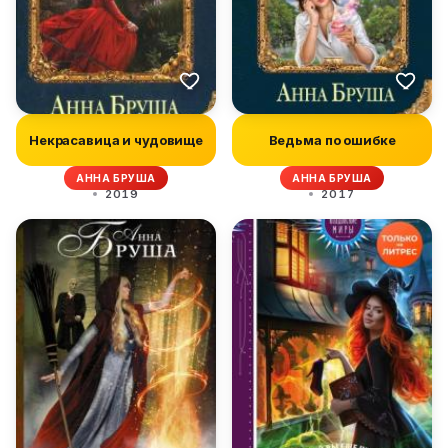
Некрасавица и чудовище
Ведьма по ошибке
АННА БРУША
АННА БРУША
2019
2017