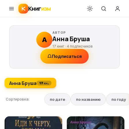
Книг
изм
АВТОР
Анна Бруша
А
17 книг ·
4
подписчиков
Подписаться
Анна Бруша
17 кн.
Сортировка:
по дате
по названию
по году