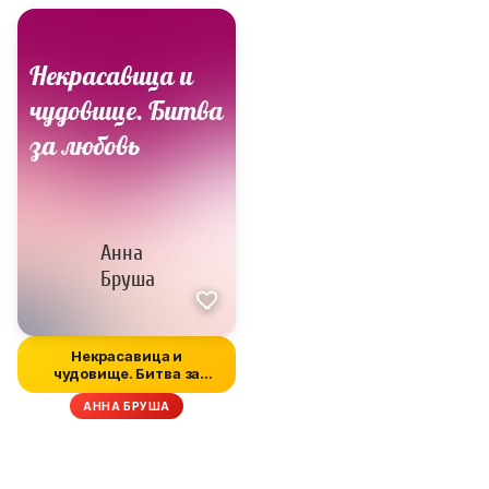
Некрасавица и
чудовище. Битва за
любовь
АННА БРУША