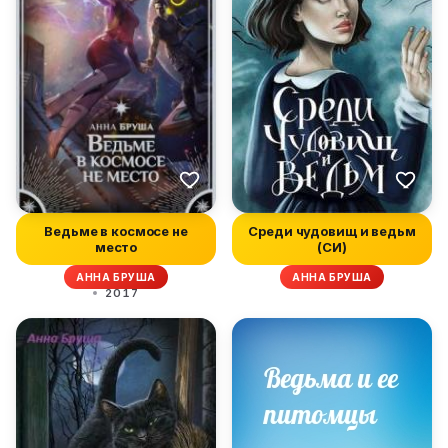
Ведьме в космосе не
Среди чудовищ и ведьм
место
(СИ)
АННА БРУША
АННА БРУША
2017