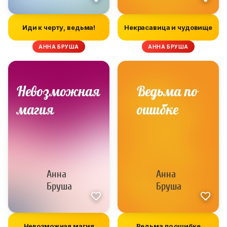
Иди к черту, ведьма!
Некрасавица и чудовище
АННА БРУША
АННА БРУША
Невозможная магия
Ведьма по ошибке