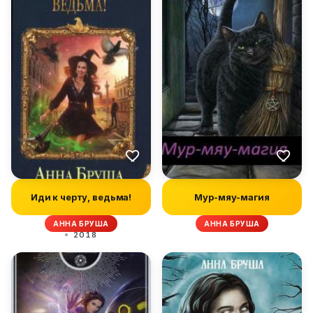
Иди к черту, ведьма!
Мур-мяу-магия
АННА БРУША
АННА БРУША
2018