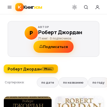
Книг
изм
АВТОР
Роберт Джордан
Р
71 книг ·
0
подписчиков
Подписаться
Роберт Джордан
71 кн.
Сортировка:
по дате
по названию
по году