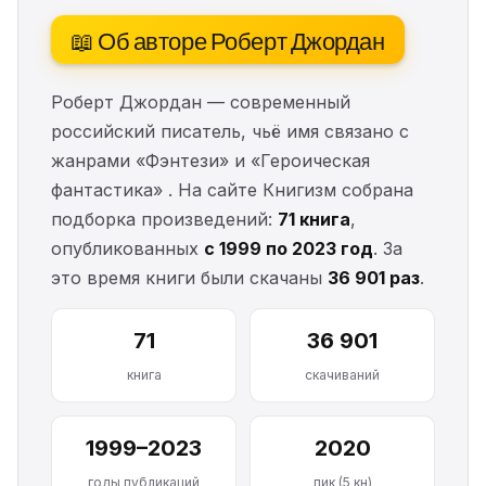
📖 Об авторе Роберт Джордан
Роберт Джордан — современный
российский писатель, чьё имя связано с
жанрами «Фэнтези» и «Героическая
фантастика» . На сайте Книгизм собрана
подборка произведений:
71 книга
,
опубликованных
с 1999 по 2023 год
. За
это время книги были скачаны
36 901 раз
.
71
36 901
книга
скачиваний
1999–2023
2020
годы публикаций
пик (5 кн)