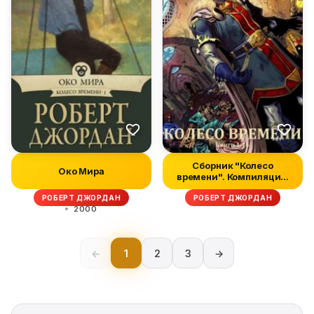
Сборник "Колесо
Око Мира
времени". Компиляция.
книги 1-14
РОБЕРТ ДЖОРДАН
РОБЕРТ ДЖОРДАН
2000
←
1
2
3
→