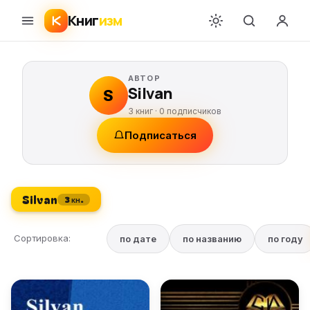
Книг
изм
АВТОР
Silvan
S
3 книг ·
0
подписчиков
Подписаться
Silvan
3 кн.
Сортировка:
по дате
по названию
по году