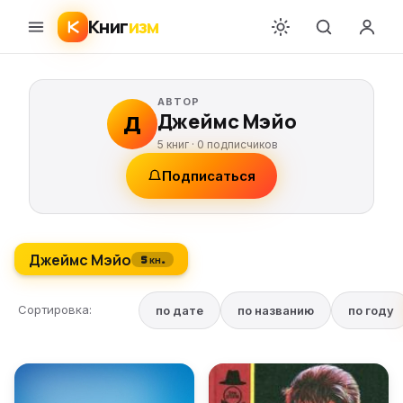
Книг
изм
АВТОР
Джеймс Мэйо
Д
5 книг ·
0
подписчиков
Подписаться
Джеймс Мэйо
5 кн.
Сортировка:
по дате
по названию
по году