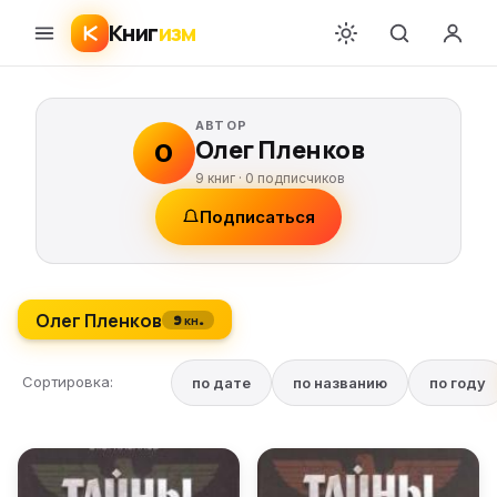
Книг
изм
АВТОР
Олег Пленков
О
9 книг ·
0
подписчиков
Подписаться
Олег Пленков
9 кн.
Сортировка:
по дате
по названию
по году