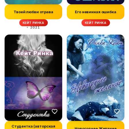
Твоей любви отрава
Его невинная ошибка
КЕЙТ РИНКА
КЕЙТ РИНКА
2021
Студентка (авторская
Новогоднее Желание