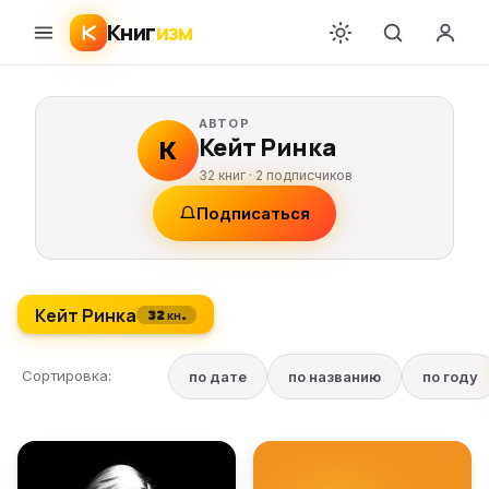
Книг
изм
АВТОР
Кейт Ринка
К
32 книг ·
2
подписчиков
Подписаться
Кейт Ринка
32 кн.
Сортировка:
по дате
по названию
по году