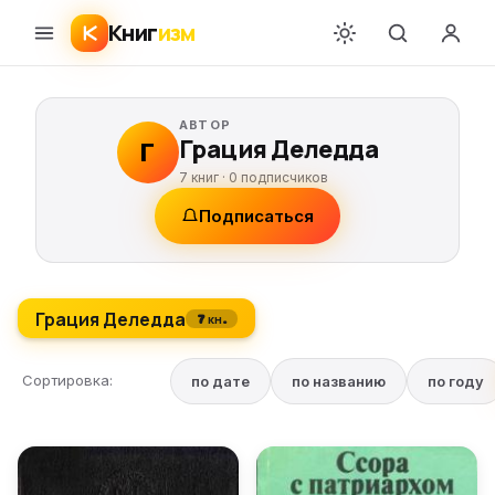
Книг
изм
АВТОР
Грация Деледда
Г
7 книг ·
0
подписчиков
Подписаться
Грация Деледда
7 кн.
Сортировка:
по дате
по названию
по году