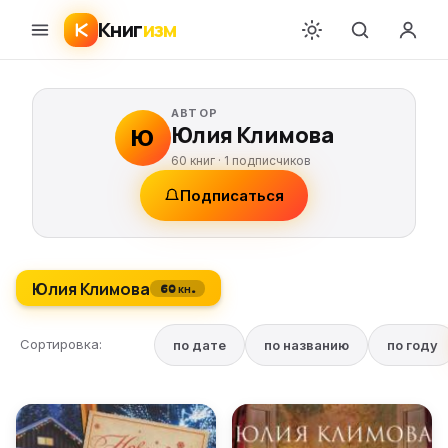
Книг
изм
АВТОР
Юлия Климова
Ю
60 книг ·
1
подписчиков
Подписаться
Юлия Климова
60 кн.
Сортировка:
по дате
по названию
по году