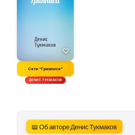
Сети “Гринписа”
ДЕНИС ТУКМАКОВ
📖 Об авторе Денис Тукмаков