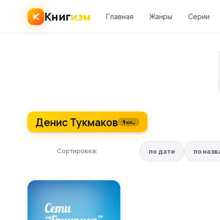
Книг
изм
Главная
Жанры
Серии
Денис Тукмаков
1 кн.
Сортировка:
по дате
по наз