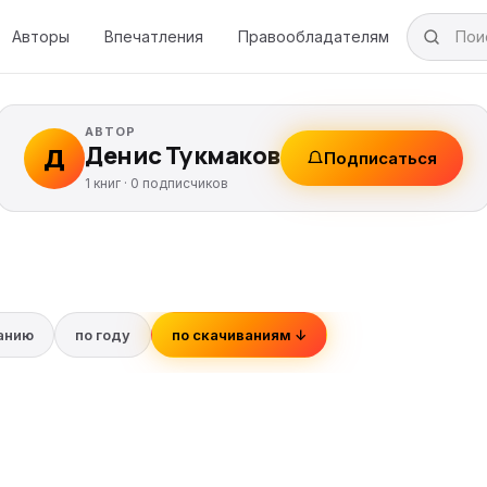
Авторы
Впечатления
Правообладателям
АВТОР
Денис Тукмаков
Д
Подписаться
1 книг ·
0
подписчиков
ванию
по году
по скачиваниям ↓