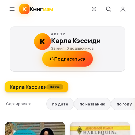
Книг
изм
АВТОР
Карла Кэссиди
К
32 книг ·
0
подписчиков
Подписаться
Карла Кэссиди
32 кн.
Сортировка:
по дате
по названию
по году