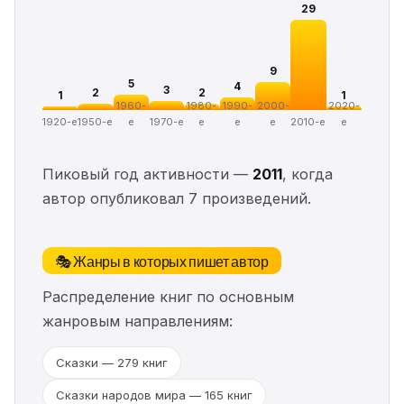
29
9
5
4
3
2
2
1
1
1960-
1980-
1990-
2000-
2020-
1920-е
1950-е
е
1970-е
е
е
е
2010-е
е
Пиковый год активности —
2011
, когда
автор опубликовал 7 произведений.
🎭 Жанры в которых пишет автор
Распределение книг по основным
жанровым направлениям:
Сказки — 279 книг
Сказки народов мира — 165 книг