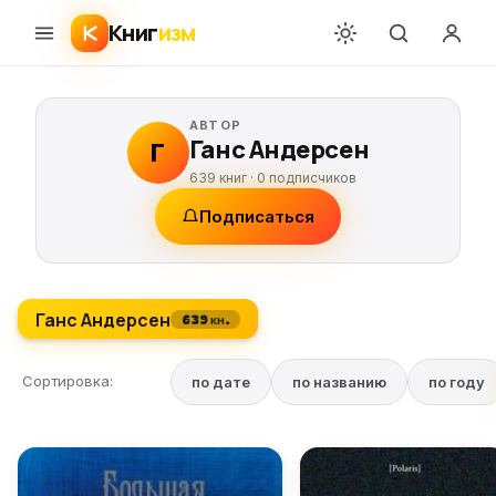
Книг
изм
АВТОР
Ганс Андерсен
Г
639 книг ·
0
подписчиков
Подписаться
Ганс Андерсен
639 кн.
Сортировка:
по дате
по названию
по году