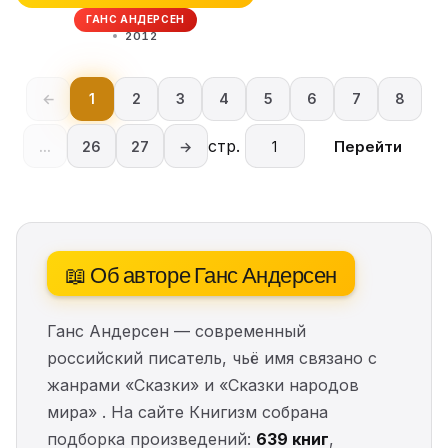
ГАНС АНДЕРСЕН
2012
←
1
2
3
4
5
6
7
8
стр.
Перейти
...
26
27
→
📖 Об авторе Ганс Андерсен
Ганс Андерсен — современный
российский писатель, чьё имя связано с
жанрами «Сказки» и «Сказки народов
мира» . На сайте Книгизм собрана
подборка произведений:
639 книг
,