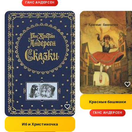
ГАНС АНДЕРСЕН
Красные башмаки
ГАНС АНДЕРСЕН
Иб и Христиночка