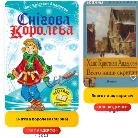
Всего лишь скрипач
ГАНС АНДЕРСЕН
2001
Снігова королева (збірка)
ГАНС АНДЕРСЕН
2013