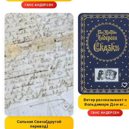
ГАНС АНДЕРСЕН
Ветер рассказывает о
Вольдемаре До и его
дочерях
ГАНС АНДЕРСЕН
Сальная Свеча[другой
перевод]