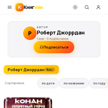
Книг
изм
АВТОР
Роберт Джоррдан
Р
1 книг ·
0
подписчиков
Подписаться
Роберт Джоррдан
1 кн.
Сортировка:
по дате
по названию
по году