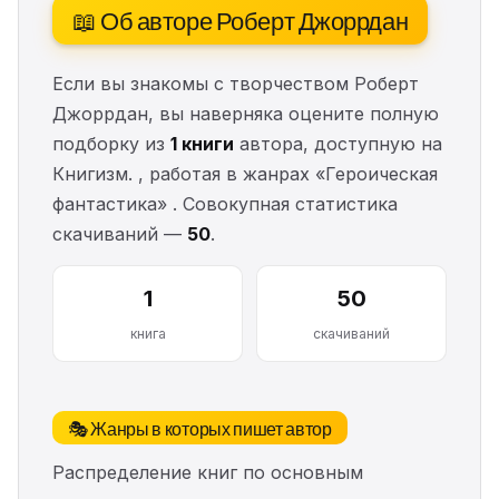
📖 Об авторе Роберт Джоррдан
Если вы знакомы с творчеством Роберт
Джоррдан, вы наверняка оцените полную
подборку из
1 книги
автора, доступную на
Книгизм. , работая в жанрах «Героическая
фантастика» . Совокупная статистика
скачиваний —
50
.
1
50
книга
скачиваний
🎭 Жанры в которых пишет автор
Распределение книг по основным