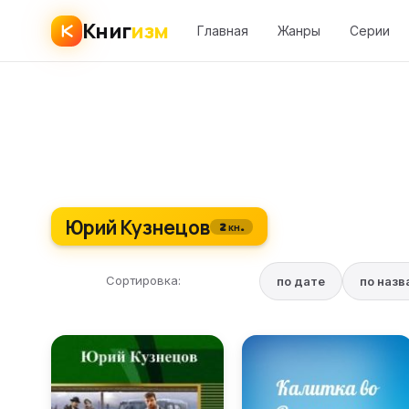
Книг
изм
Главная
Жанры
Серии
Юрий Кузнецов
2 кн.
Сортировка:
по дате
по наз