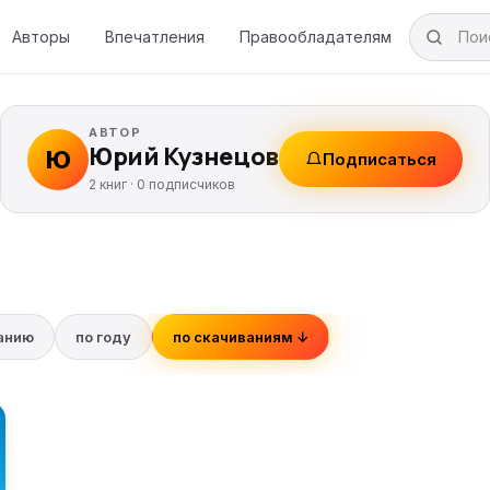
Авторы
Впечатления
Правообладателям
АВТОР
Юрий Кузнецов
Ю
Подписаться
2 книг ·
0
подписчиков
ванию
по году
по скачиваниям ↓