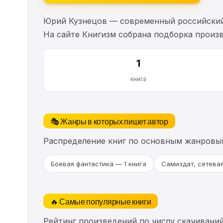
Юрий Кузнецов — современный российский п
На сайте Книгизм собрана подборка произ
1
книга
🎭 Жанры в которых пишет автор
Распределение книг по основным жанровы
Боевая фантастика — 1 книга
Самиздат, сетевая
🔥 Самые популярные книги
Рейтинг произведений по числу скачиваний