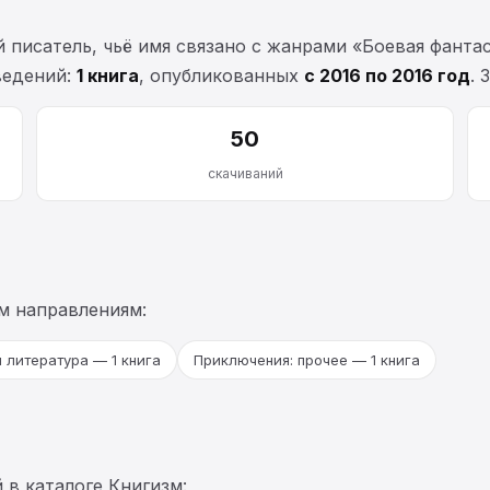
исатель, чьё имя связано с жанрами «Боевая фантаст
ведений:
1 книга
, опубликованных
с 2016 по 2016 год
. 
50
скачиваний
м направлениям:
 литература — 1 книга
Приключения: прочее — 1 книга
 в каталоге Книгизм: