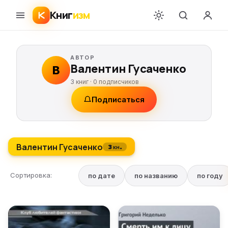
Книг
изм
АВТОР
Валентин Гусаченко
В
3 книг ·
0
подписчиков
Подписаться
Валентин Гусаченко
3 кн.
Сортировка:
по дате
по названию
по году