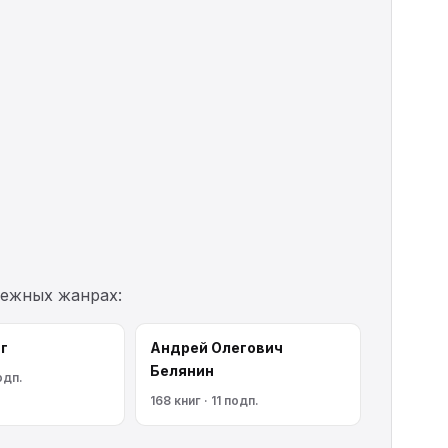
межных жанрах:
г
Андрей Олегович
Белянин
подп.
168 книг · 11 подп.