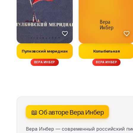
Пулковский меридиан
Колыбельная
ВЕРА ИНБЕР
ВЕРА ИНБЕР
📖 Об авторе Вера Инбер
Вера Инбер — современный российский писа