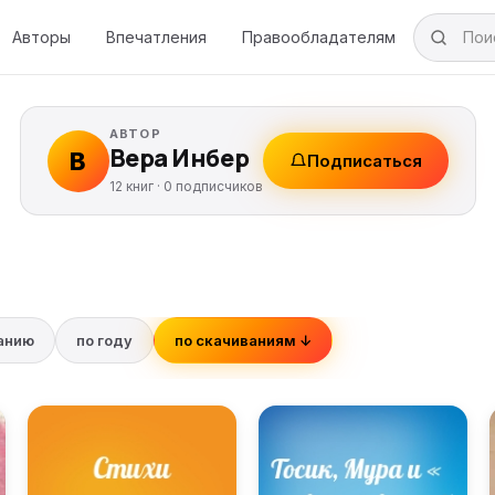
Авторы
Впечатления
Правообладателям
АВТОР
Вера Инбер
В
Подписаться
12 книг ·
0
подписчиков
ванию
по году
по скачиваниям ↓