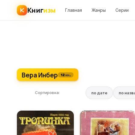
Книг
изм
Главная
Жанры
Серии
Вера Инбер
12 кн.
Сортировка:
по дате
по наз