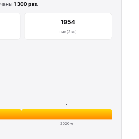
качаны
1 300 раз
.
1954
пик (3 кн)
1
2020-е