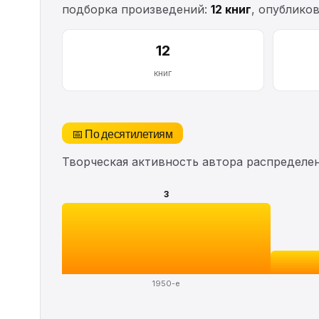
подборка произведений:
12 книг
, опублико
12
книг
📅 По десятилетиям
Творческая активность автора распределе
3
1950-е