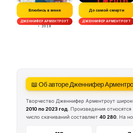
Влюбись в меня
До самой смерти
ДЖЕННИФЕР АРМЕНТРОУТ
ДЖЕННИФЕР АРМЕНТРОУТ
2018
📖 Об авторе Дженнифер Арментро
Творчество Дженнифер Арментроут широко
2010 по 2023 год
. Произведения относятс
число скачиваний составляет
40 280
. На н