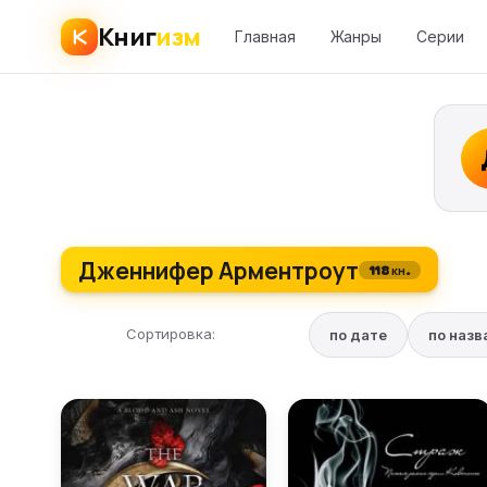
Книг
изм
Главная
Жанры
Серии
Дженнифер Арментроут
118 кн.
Сортировка:
по дате
по наз