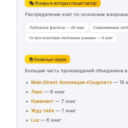
🎭 Жанры в которых пишет автор
Распределение книг по основным жанровы
Любовное фэнтези — 49 книг
Современные люб
Остросюжетные любовные романы — 9 книг
📚 Книжные серии
Большая часть произведений объединена в
Main Street. Коллекция «Скарлет»
— 16 к
Лакс
— 8 книг
Ковенант
— 7 книг
Жду тебя
— 7 книг
Lux
— 6 книг