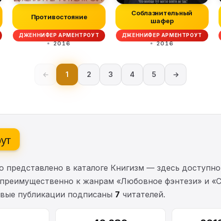
Соблазнительный
Противостояние
шафер
ДЖЕННИФЕР АРМЕНТРОУТ
ДЖЕННИФЕР АРМЕНТРОУТ
2016
2016
←
1
2
3
4
5
→
ут
 представлено в каталоге Книгизм — здесь доступн
я преимущественно к жанрам «Любовное фэнтези» и 
овые публикации подписаны
7
читателей.