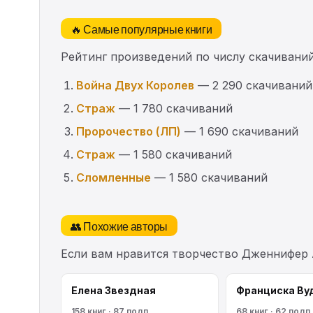
🔥 Самые популярные книги
Рейтинг произведений по числу скачиваний
Война Двух Королев
— 2 290 скачиваний
Страж
— 1 780 скачиваний
Пророчество (ЛП)
— 1 690 скачиваний
Страж
— 1 580 скачиваний
Сломленные
— 1 580 скачиваний
👥 Похожие авторы
Если вам нравится творчество Дженнифер 
Елена Звездная
Франциска Ву
158 книг · 87 подп.
68 книг · 62 подп.