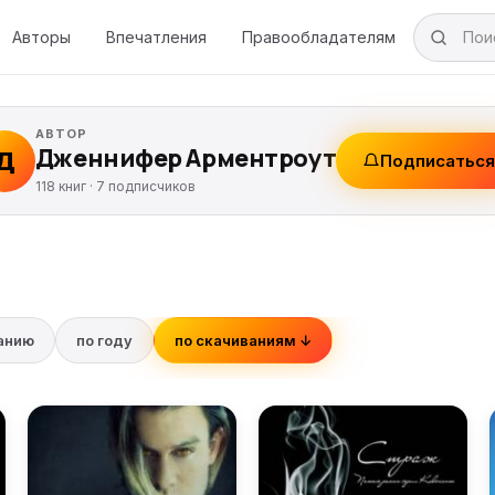
Авторы
Впечатления
Правообладателям
АВТОР
Дженнифер Арментроут
Д
Подписатьс
118 книг ·
7
подписчиков
ванию
по году
по скачиваниям ↓