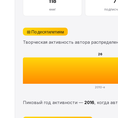
118
7
книг
подписч
📅 По десятилетиям
Творческая активность автора распределе
26
2010-е
Пиковый год активности —
2016
, когда ав