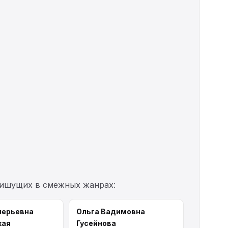
пишущих в смежных жанрах:
лерьевна
Ольга Вадимовна
кая
Гусейнова