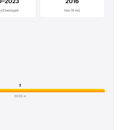
0–2023
2016
публикаций
пик (8 кн)
3
2020-е