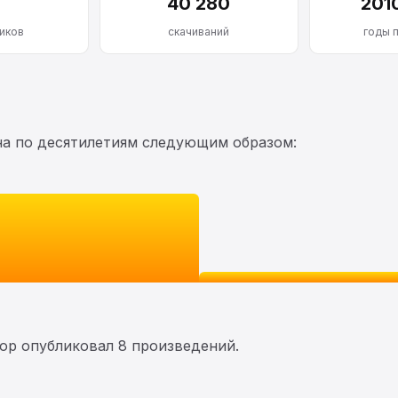
40 280
201
иков
скачиваний
годы 
на по десятилетиям следующим образом:
тор опубликовал 8 произведений.