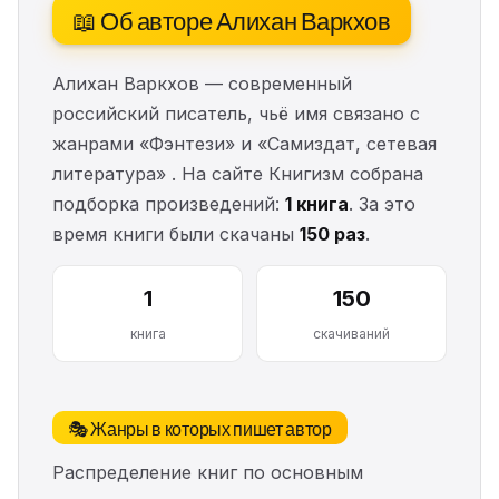
📖 Об авторе Алихан Варкхов
Алихан Варкхов — современный
российский писатель, чьё имя связано с
жанрами «Фэнтези» и «Самиздат, сетевая
литература» . На сайте Книгизм собрана
подборка произведений:
1 книга
. За это
время книги были скачаны
150 раз
.
1
150
книга
скачиваний
🎭 Жанры в которых пишет автор
Распределение книг по основным