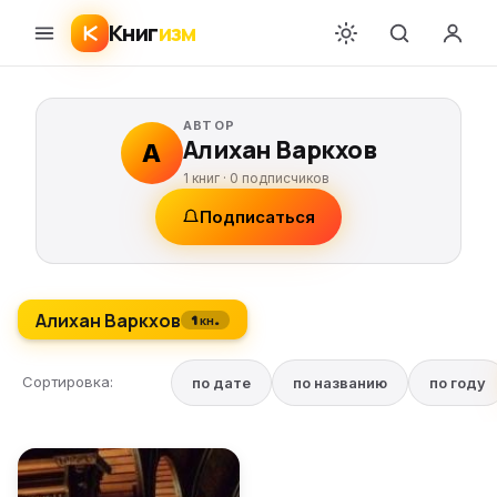
Книг
изм
АВТОР
Алихан Варкхов
А
1 книг ·
0
подписчиков
Подписаться
Алихан Варкхов
1 кн.
Сортировка:
по дате
по названию
по году