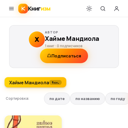
Книг
изм
АВТОР
Хайме Мандиола
Х
1 книг ·
0
подписчиков
Подписаться
Хайме Мандиола
1 кн.
Сортировка:
по дате
по названию
по году