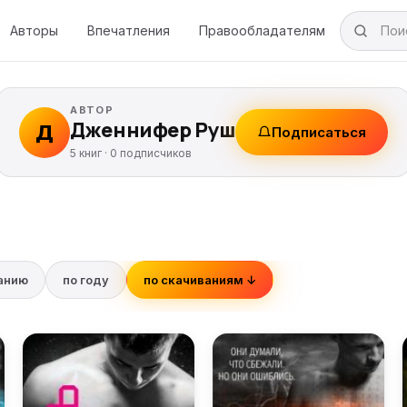
Авторы
Впечатления
Правообладателям
АВТОР
Дженнифер Руш
Д
Подписаться
5 книг ·
0
подписчиков
ванию
по году
по скачиваниям ↓