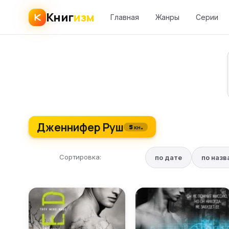
Книг
изм
Главная
Жанры
Серии
Дженнифер Руш
5 кн.
Сортировка:
по дате
по наз