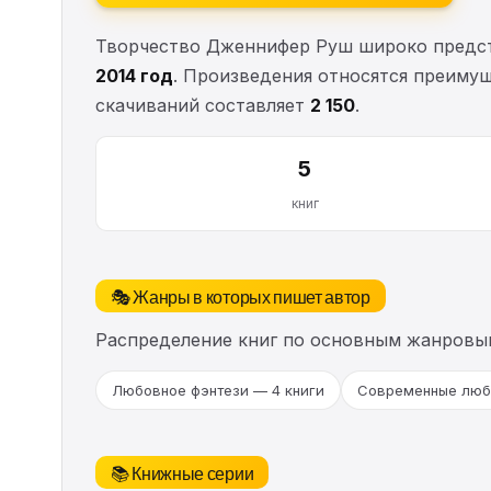
Творчество Дженнифер Руш широко предст
2014 год
. Произведения относятся преиму
скачиваний составляет
2 150
.
5
книг
🎭 Жанры в которых пишет автор
Распределение книг по основным жанровы
Любовное фэнтези — 4 книги
Современные любо
📚 Книжные серии