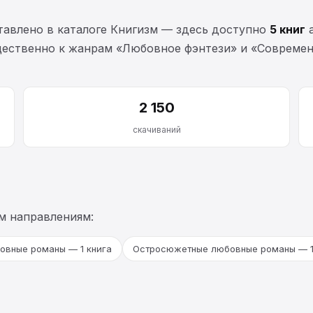
авлено в каталоге Книгизм — здесь доступно
5 книг
а
щественно к жанрам «Любовное фэнтези» и «Совреме
2 150
скачиваний
м направлениям:
вные романы — 1 книга
Остросюжетные любовные романы — 1