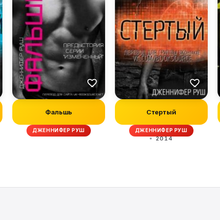
Фальшь
Стертый
ДЖЕННИФЕР РУШ
ДЖЕННИФЕР РУШ
2014