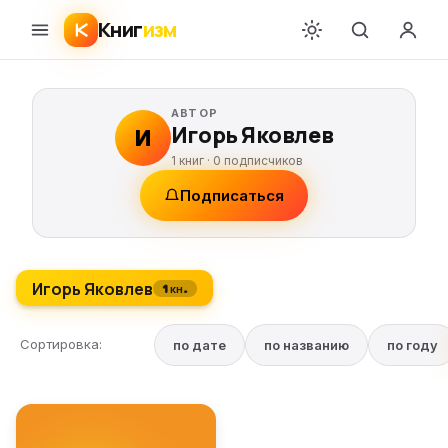
Книг
изм
АВТОР
Игорь Яковлев
И
1 книг ·
0
подписчиков
Подписаться
Игорь Яковлев
1 кн.
Сортировка:
по дате
по названию
по году