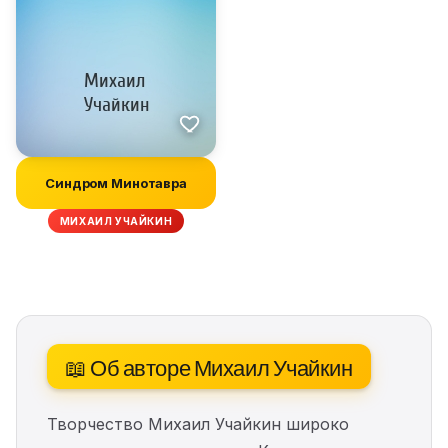
Синдром Минотавра
МИХАИЛ УЧАЙКИН
📖 Об авторе Михаил Учайкин
Творчество Михаил Учайкин широко