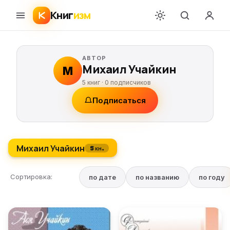
Книг
изм
АВТОР
Михаил Учайкин
М
5 книг ·
0
подписчиков
Подписаться
Михаил Учайкин
5 кн.
Сортировка:
по дате
по названию
по году