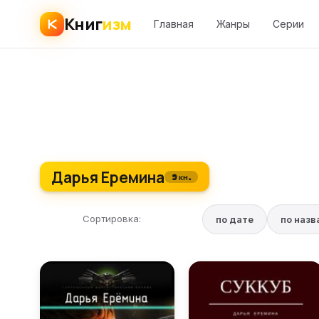
Книг
изм
Главная
Жанры
Серии
Дарья Еремина
9 кн.
Сортировка:
по дате
по наз