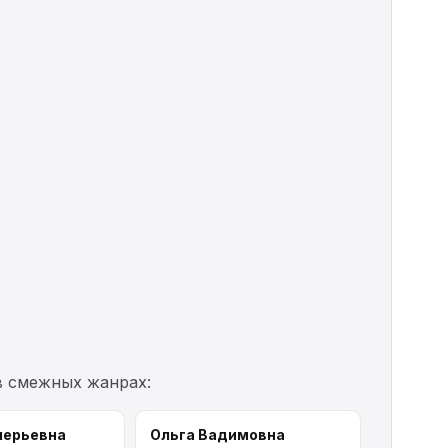
в смежных жанрах:
лерьевна
Ольга Вадимовна