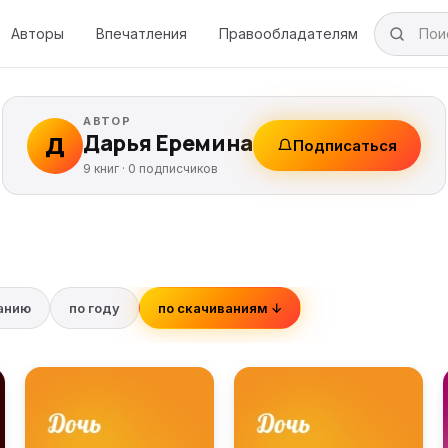
Авторы
Впечатления
Правообладателям
АВТОР
Дарья Еремина
Д
Подписаться
9 книг ·
0
подписчиков
ванию
по году
по скачиваниям ↓