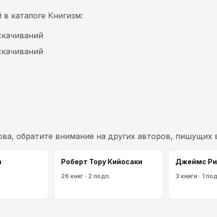
 в каталоге Книгизм:
 скачиваний
скачиваний
ова, обратите внимание на других авторов, пишущих 
а
Роберт Тору Кийосаки
Джеймс Ри
26 книг · 2 подп.
3 книги · 1 по