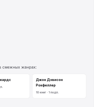
в смежных жанрах:
кардс
Джон Дэвисон
Рокфеллер
дп.
10 книг · 1 подп.