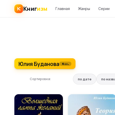
Книг
изм
Главная
Жанры
Серии
Юлия Буданова
4 кн.
Сортировка:
по дате
по наз