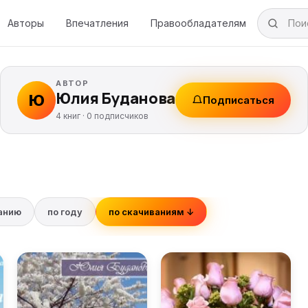
Авторы
Впечатления
Правообладателям
АВТОР
Юлия Буданова
Ю
Подписаться
4 книг ·
0
подписчиков
ванию
по году
по скачиваниям ↓