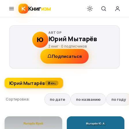
Книг
изм
АВТОР
Юрий Мытарёв
Ю
2 книг ·
0
подписчиков
Подписаться
Юрий Мытарёв
2 кн.
Сортировка:
по дате
по названию
по году