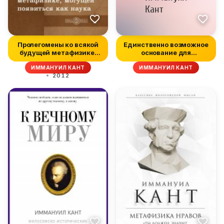
Пролегомены ко всякой
Единственно возможное
будущей метафизике,
основание для
могущей...
доказательства...
ИММАНУИЛ КАНТ
ИММАНУИЛ КАНТ
2012