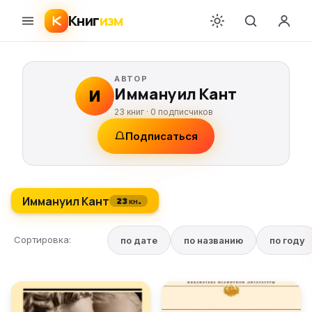
Книг
изм
АВТОР
Иммануил Кант
И
23 книг ·
0
подписчиков
Подписаться
Иммануил Кант
23 кн.
Сортировка:
по дате
по названию
по году