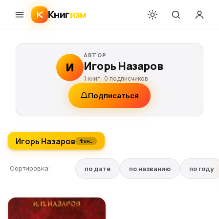
Книг
изм
АВТОР
Игорь Назаров
И
1 книг ·
0
подписчиков
Подписаться
Игорь Назаров
1 кн.
Сортировка:
по дате
по названию
по году