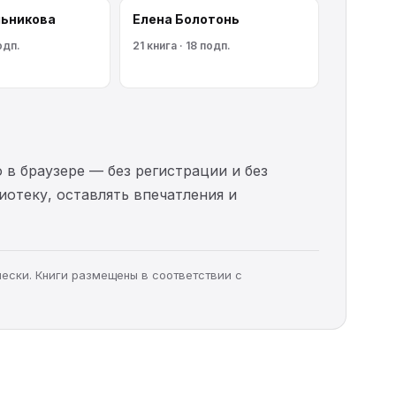
льникoва
Елена Болотонь
одп.
21 книга · 18 подп.
 в браузере — без регистрации и без
иотеку, оставлять впечатления и
чески. Книги размещены в соответствии с