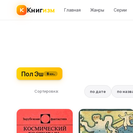
Книг
изм
Главная
Жанры
Серии
Пол Эш
5 кн.
Сортировка:
по дате
по наз