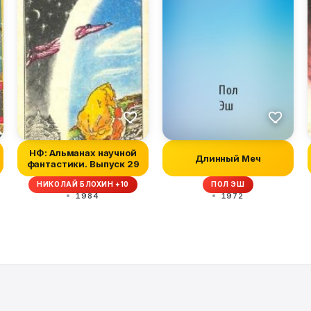
НФ: Альманах научной
Длинный Меч
фантастики. Выпуск 29
НИКОЛАЙ БЛОХИН +10
ПОЛ ЭШ
1984
1972