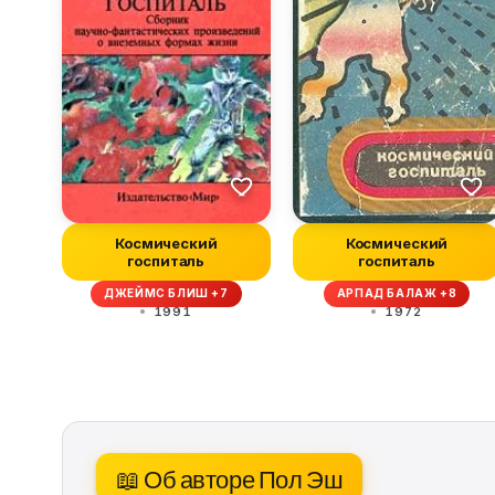
Космический
Космический
госпиталь
госпиталь
ДЖЕЙМС БЛИШ +7
АРПАД БАЛАЖ +8
1991
1972
📖 Об авторе Пол Эш