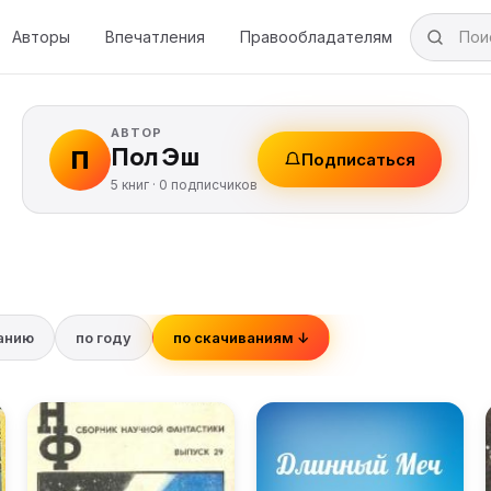
Авторы
Впечатления
Правообладателям
АВТОР
Пол Эш
П
Подписаться
5 книг ·
0
подписчиков
ванию
по году
по скачиваниям ↓