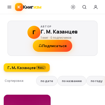
Книг
изм
АВТОР
Г. М. Казанцев
Г
1 книг ·
0
подписчиков
Подписаться
Г. М. Казанцев
1 кн.
Сортировка:
по дате
по названию
по году