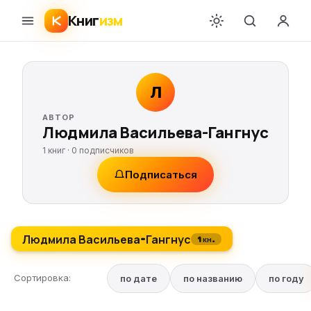
Книг
изм
Л
АВТОР
Людмила Васильева-Гангнус
1 книг ·
0
подписчиков
Подписаться
Людмила Васильева-Гангнус
1 кн.
Сортировка:
по дате
по названию
по году