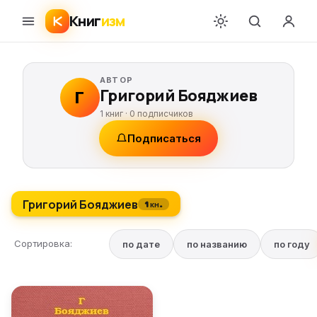
Книг
изм
АВТОР
Григорий Бояджиев
Г
1 книг ·
0
подписчиков
Подписаться
Григорий Бояджиев
1 кн.
Сортировка:
по дате
по названию
по году