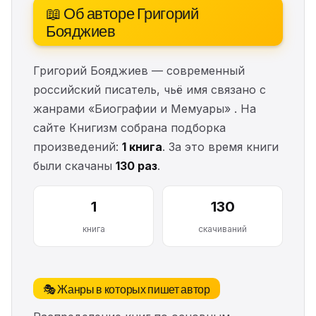
📖 Об авторе Григорий
Бояджиев
Григорий Бояджиев — современный
российский писатель, чьё имя связано с
жанрами «Биографии и Мемуары» . На
сайте Книгизм собрана подборка
произведений:
1 книга
. За это время книги
были скачаны
130 раз
.
1
130
книга
скачиваний
🎭 Жанры в которых пишет автор